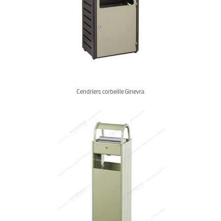
Cendriers corbeille Ginevra