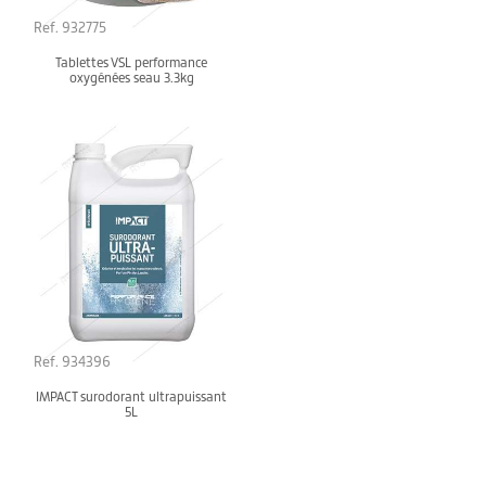
Ref. 932775
Tablettes VSL performance
oxygénées seau 3.3kg
Ref. 934396
IMPACT surodorant ultrapuissant
5L