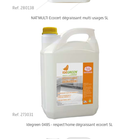
Ref. 280138
NAT'MULTI Ecocert dégraissant multi usages 5L
Ref. 273031
Idegreen 0485 - respect'home dégraissant ecocert 5L