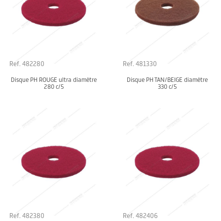
Ref. 482280
Ref. 481330
Disque PH ROUGE ultra diamètre
Disque PH TAN/BEIGE diamètre
280 c/5
330 c/5
Ref. 482380
Ref. 482406