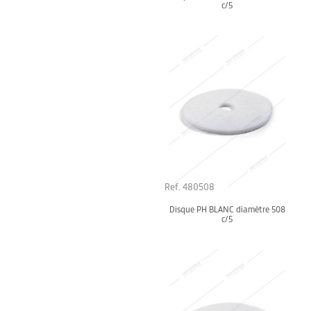
c/5
Ref. 480508
Disque PH BLANC diamètre 508
c/5