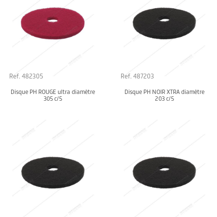
Ref. 482305
Ref. 487203
Disque PH ROUGE ultra diamètre
Disque PH NOIR XTRA diamètre
305 c/5
203 c/5