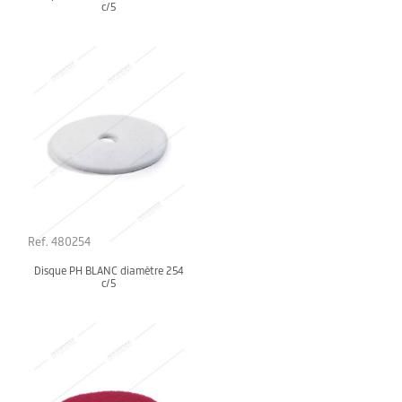
c/5
Ref. 480254
Disque PH BLANC diamètre 254
c/5