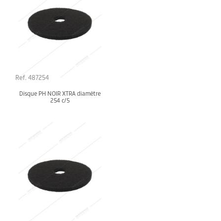
Ref. 487254
Disque PH NOIR XTRA diamètre
254 c/5