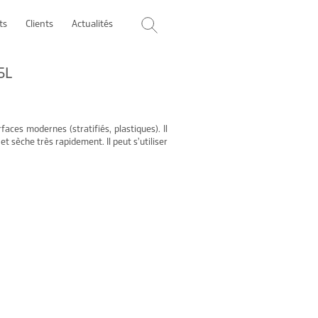
ts
Clients
Actualités
5L
aces modernes (stratifiés, plastiques). Il
et sèche très rapidement. Il peut s’utiliser