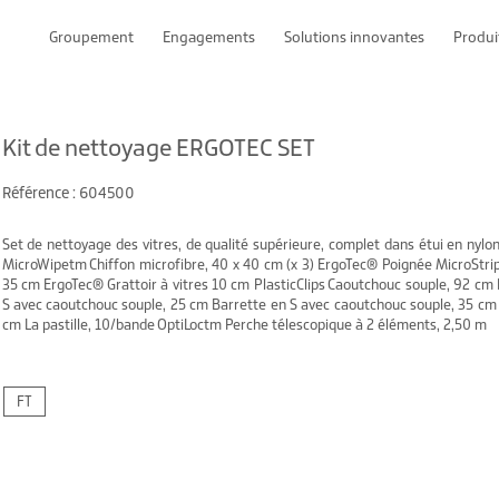
Groupement
Engagements
Solutions innovantes
Produi
Kit de nettoyage ERGOTEC SET
Référence : 604500
Set de nettoyage des vitres, de qualité supérieure, complet dans étui en nylon 
MicroWipetm Chiffon microfibre, 40 x 40 cm (x 3) ErgoTec® Poignée MicroSt
35 cm ErgoTec® Grattoir à vitres 10 cm PlasticClips Caoutchouc souple, 92 cm 
S avec caoutchouc souple, 25 cm Barrette en S avec caoutchouc souple, 35 cm
cm La pastille, 10/bande OptiLoctm Perche télescopique à 2 éléments, 2,50 m
FT