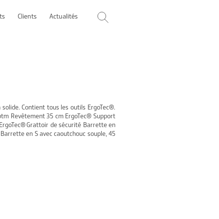
ts
Clients
Actualités
solide. Contient tous les outils ErgoTec®.
riptm Revêtement 35 cm ErgoTec® Support
ErgoTec® Grattoir de sécurité Barrette en
 Barrette en S avec caoutchouc souple, 45