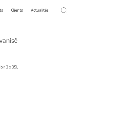
ts
Clients
Actualités
lvanisé
ir 3 x 35L