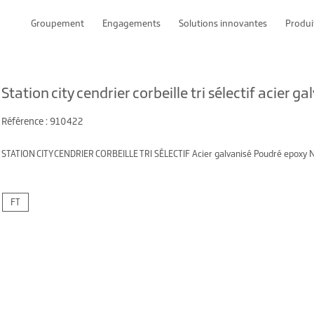
Groupement
Engagements
Solutions innovantes
Produi
Station city cendrier corbeille tri sélectif acier ga
Référence : 910422
STATION CITY CENDRIER CORBEILLE TRI SÉLECTIF Acier galvanisé Poudré epoxy No
FT