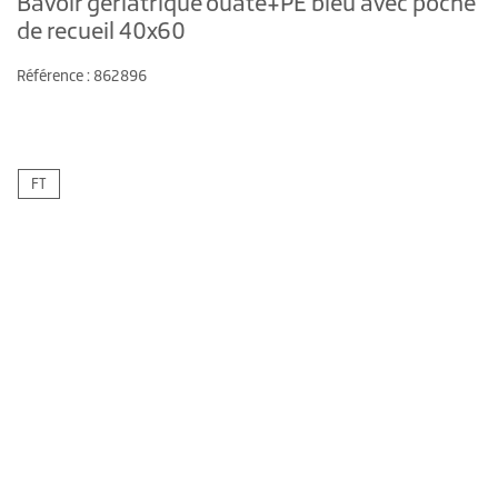
Bavoir gériatrique ouate+PE bleu avec poche
de recueil 40x60
Référence : 862896
FT