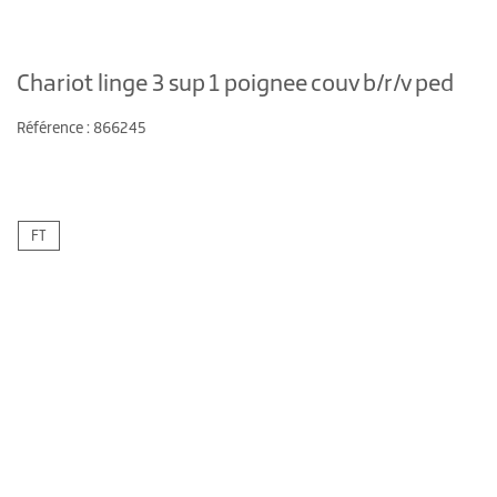
Chariot linge 3 sup 1 poignee couv b/r/v ped
Référence : 866245
FT